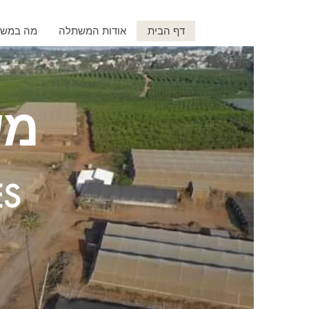
דף הבית
אודות המשתלה
מה במש
מש
ES