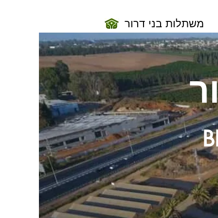
משתלות בני דרור
ר
B