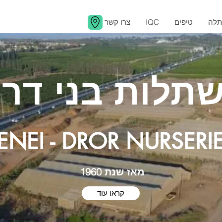
תלה
טיפים
IQC
צרו קשר
תלות בני דרו
ENEI - DROR NURSERI
מאז שנת 1960
קראו עוד