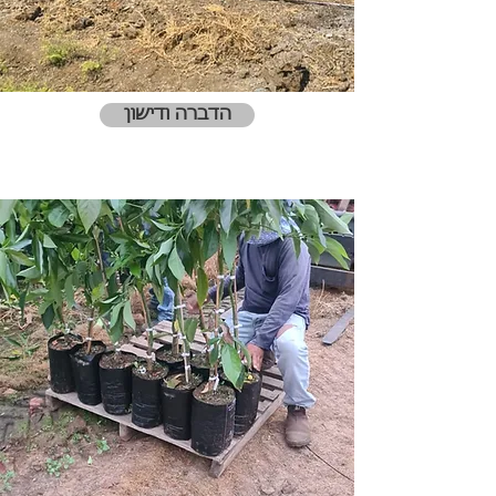
הדברה ודישון